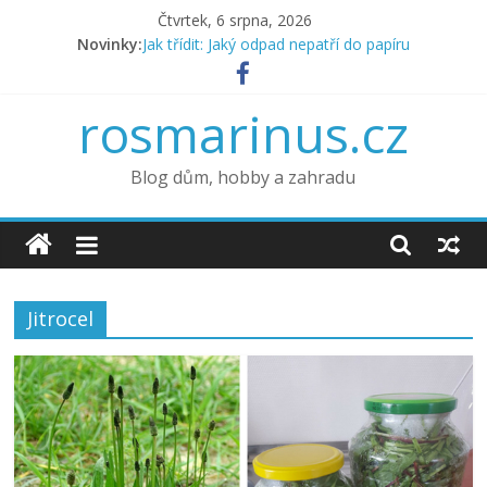
Přeskočit
Čtvrtek, 6 srpna, 2026
na
Novinky:
Jak třídit: Jaký odpad nepatří do papíru
obsah
Jak na správnou údržbu terasy
6 tipů, jak připravit zahradu na jaro
rosmarinus.cz
Co kdy vysévat – výsevní kalendář
Jak pěstovat zeleninu v truhlíku
Blog dům, hobby a zahradu
Jitrocel