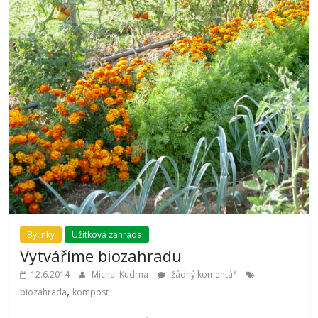
Bylinky
Užitková zahrada
Vytváříme biozahradu
12.6.2014
Michal Kudrna
žádný komentář
,
biozahrada
kompost