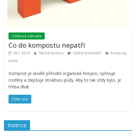
Užitková zahrada
Co do kompostu nepatří
,
28.1.2014
Michal Kudrna
žádný komentář
kompost
půda
Kompost je skvělé přírodní organické hnojivo, vyživuje
rostliny a zlepšuje strukturu půdy. Aby to tak vždy bylo, je
třeba dbát
Čtěte více
Inzerce