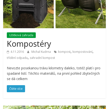
Užitková zahrada
Kompostéry
,
,
4.11.2016
Michal Kudrna
kompost
kompostování
,
třídění odpadu
zahradní kompost
Nevozte posekanou trávu kilometry daleko, totéž platí i pro
spadané listí. Těchto materiálů, na první pohled zbytečných
se dá celkem
Čtěte více