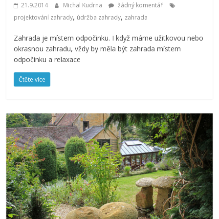
21.9.2014
Michal Kudrna
žádný komentář
,
,
projektování zahrady
údržba zahrady
zahrada
Zahrada je místem odpočinku. I když máme užitkovou nebo
okrasnou zahradu, vždy by měla být zahrada místem
odpočinku a relaxace
Čtěte více