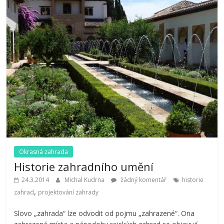
Okrasná zahrada
Historie zahradního umění
24.3.2014
Michal Kudrna
žádný komentář
historie
,
zahrad
projektování zahrady
Slovo „zahrada“ lze odvodit od pojmu „zahrazené“. Ona