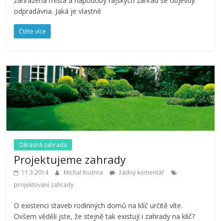
zahrazená místa a nápodoby rajských zahrad se objevují
odpradávna. Jaká je vlastně
Čtěte více
Okrasná zahrada
Projektujeme zahrady
11.3.2014
Michal Kudrna
žádný komentář
projektování zahrady
O existenci staveb rodinných domů na klíč určitě víte.
Ovšem věděli jste, že stejně tak existují i zahrady na klíč?