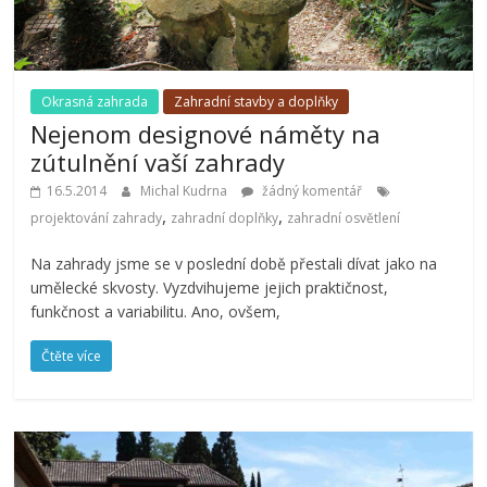
Okrasná zahrada
Zahradní stavby a doplňky
Nejenom designové náměty na
zútulnění vaší zahrady
16.5.2014
Michal Kudrna
žádný komentář
,
,
projektování zahrady
zahradní doplňky
zahradní osvětlení
Na zahrady jsme se v poslední době přestali dívat jako na
umělecké skvosty. Vyzdvihujeme jejich praktičnost,
funkčnost a variabilitu. Ano, ovšem,
Čtěte více