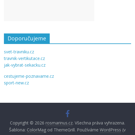
Doporučujeme
svet-travniku.cz
travnik-vertikutace.cz
jak-vybrat-sekacku.cz
cestujeme-poznavame.cz
sport-new.cz
Copyright © 2026
rosmarinus.cz
. Všechna práva vyhrazena.
Šablona:
ColorMag
od ThemeGrill. Používáme
WordPress
(v