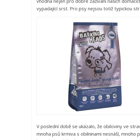
vhodná nejen pro dobré zažívání našich domácích 
vypadající srst. Pro psy nejsou totiž typickou 
V poslední době se ukázalo, že obiloviny ve stra
mnoha psů krmiva s obilninami nesnáší, mnoho psů,