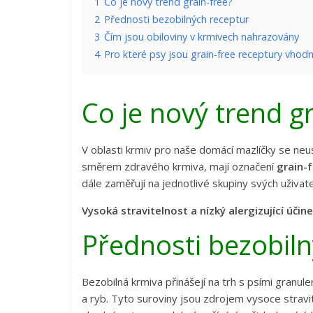
1
Co je nový trend grain-free?
2
Přednosti bezobilných receptur
3
Čím jsou obiloviny v krmivech nahrazovány
4
Pro které psy jsou grain-free receptury vhod
Co je nový trend gr
V oblasti krmiv pro naše domácí mazlíčky se neus
směrem zdravého krmiva, mají označení
grain-
dále zaměřují na jednotlivé skupiny svých uživate
Vysoká stravitelnost a nízký alergizující účin
Přednosti bezobiln
Bezobilná krmiva přinášejí na trh s psími granul
a ryb. Tyto suroviny jsou zdrojem vysoce strav