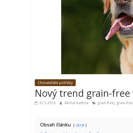
Chovatelské potřeby
Nový trend grain-free
,
31.5.2016
Michal Kudrna
grain-free
grain-fre
Obsah článku
skrýt