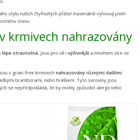
i.
ího stylu našich čtyřnohých přátel maximálně vyhovují psím
votnímu stavu.
y v krmivech nahrazovány
 lépe stravitelná
, jsou pro ně i
výživnější
a mnohem více se
 jsou v grain-free krmivech
nahrazovány různými dalšími
sladkými bramborami, nebo hráškem. Tyto suroviny jsou
ých se nepředpokládá, že by mohly způsobit alergii nebo