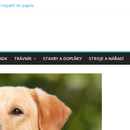
ad nepatří do papíru
žbu terasy
 zahradu na jaro
sevní kalendář
u v truhlíku
ADA
TRÁVNÍK
STAVBY A DOPLŇKY
STROJE A NÁŘADÍ