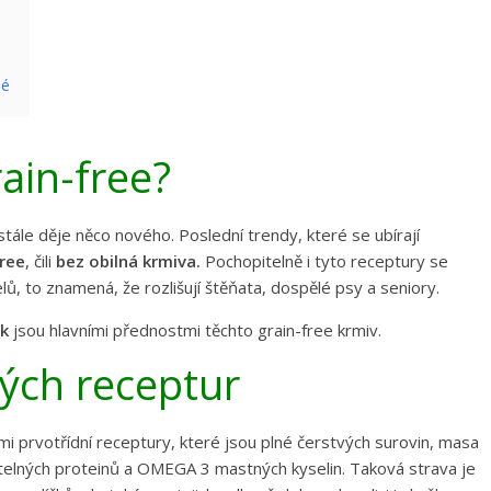
né
ain-free?
tále děje něco nového. Poslední trendy, které se ubírají
free
, čili
bez obilná krmiva.
Pochopitelně i tyto receptury se
lů, to znamená, že rozlišují štěňata, dospělé psy a seniory.
ek
jsou hlavními přednostmi těchto grain-free krmiv.
ých receptur
emi prvotřídní receptury, které jsou plné čerstvých surovin, masa
itelných proteinů a OMEGA 3 mastných kyselin. Taková strava je