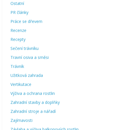
Ostatní
PR články
Práce se dřevem
Recenze
Recepty
Sečení trávníku
Travní osiva a směsi
Trávník
Užitková zahrada
Vertikutace
Výživa a ochrana rostlin
Zahradní stavby a doplňky
Zahradní stroje a nářadí
Zajímavosti
Závlaha a výživa balkonových rostlin