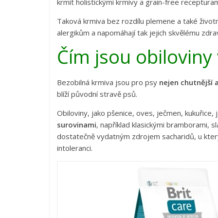
krmit holistickými krmivy a grain-free recepturam
Taková krmiva bez rozdílu plemene a také životn
alergikům a napomáhají tak jejich skvělému zdra
Čím jsou obilovin
Bezobilná krmiva jsou pro psy
nejen chutnější a
blíží původní stravě psů.
Obiloviny, jako pšenice, oves, ječmen, kukuřice,
surovinami
, například klasickými bramborami, 
dostatečně vydatným zdrojem sacharidů, u kter
intoleranci.