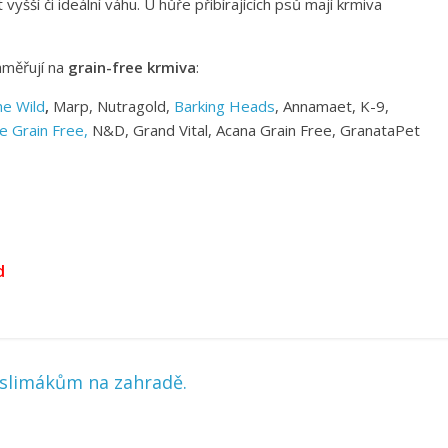
šší či ideální váhu. U hůře přibírajících psů mají krmiva
aměřují na
grain-free krmiva
:
he Wild
,
Marp, Nutragold,
Barking Heads
, Annamaet, K-9,
re Grain Free,
N&D, Grand Vital, Acana Grain Free, GranataPet
d
i slimákům na zahradě.