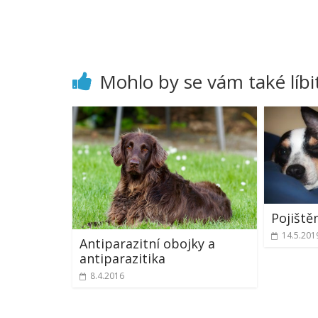
Mohlo by se vám také líbi
Pojiště
14.5.201
Antiparazitní obojky a
antiparazitika
8.4.2016