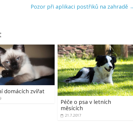
Pozor při aplikaci postřiků na zahradě
t
ní domácích zvířat
9
Péče o psa v letních
měsících
21.7.2017