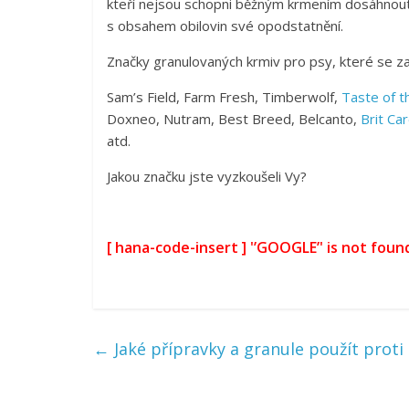
kteří nejsou schopni běžným krmením dosáhnout vy
s obsahem obilovin své opodstatnění.
Značky granulovaných krmiv pro psy, které se z
Sam’s Field, Farm Fresh, Timberwolf,
Taste of t
Doxneo, Nutram, Best Breed, Belcanto,
Brit Ca
atd.
Jakou značku jste vyzkoušeli Vy?
[ hana-code-insert ] '’GOOGLE’' is not foun
←
Jaké přípravky a granule použít prot