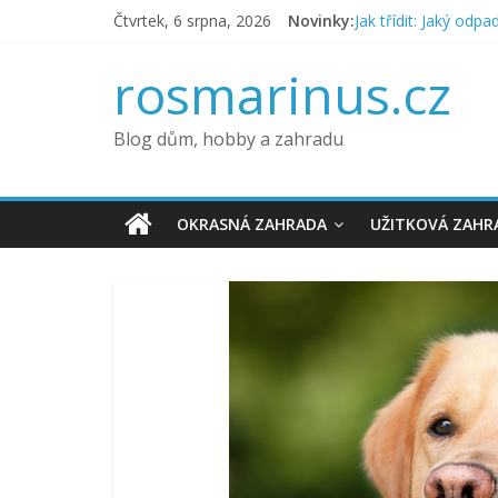
Přeskočit
Čtvrtek, 6 srpna, 2026
Novinky:
Jak třídit: Jaký odp
na
Jak na správnou údr
obsah
6 tipů, jak připravit
rosmarinus.cz
Co kdy vysévat – vý
Jak pěstovat zelenin
Blog dům, hobby a zahradu
OKRASNÁ ZAHRADA
UŽITKOVÁ ZAHR