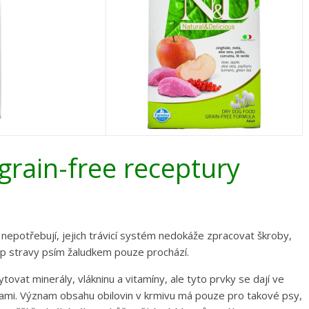
grain-free receptury
 nepotřebují, jejich trávicí systém nedokáže zpracovat škroby,
yp stravy psím žaludkem pouze prochází.
ovat minerály, vlákninu a vitamíny, ale tyto prvky se dají ve
ami. Význam obsahu obilovin v krmivu má pouze pro takové psy,