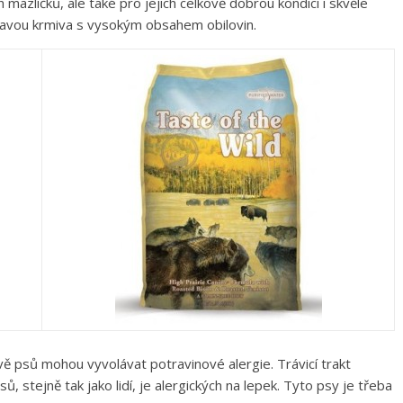
mazlíčků, ale také pro jejich celkově dobrou kondici i skvěle
stravou krmiva s vysokým obsahem obilovin.
vě psů mohou vyvolávat potravinové alergie. Trávicí trakt
 stejně tak jako lidí, je alergických na lepek. Tyto psy je třeba