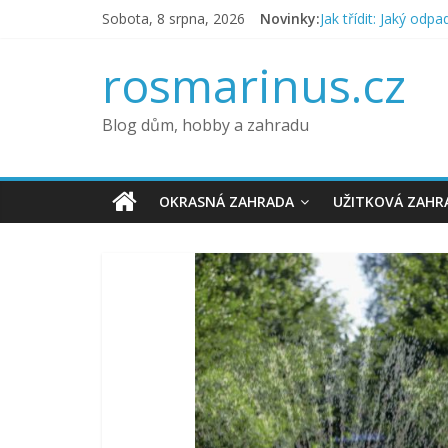
Přeskočit
Sobota, 8 srpna, 2026
Novinky:
Jak třídit: Jaký odp
na
Jak na správnou údr
obsah
6 tipů, jak připravi
rosmarinus.cz
Co kdy vysévat – vý
Jak pěstovat zelenin
Blog dům, hobby a zahradu
OKRASNÁ ZAHRADA
UŽITKOVÁ ZAHR