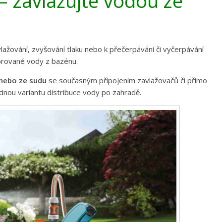
– zavlažujte vodou ze
lažování, zvyšování tlaku nebo k přečerpávání či vyčerpávání
orované vody z bazénu.
 nebo ze sudu
se současným připojením zavlažovačů či přímo
dnou variantu distribuce vody po zahradě.