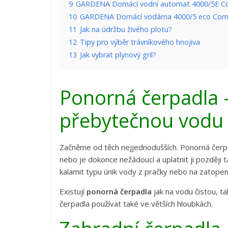
9
GARDENA Domácí vodní automat 4000/5E C
10
GARDENA Domácí vodárna 4000/5 eco Com
11
Jak na údržbu živého plotu?
12
Tipy pro výběr trávníkového hnojiva
13
Jak vybrat plynový gril?
Ponorná čerpadla 
přebytečnou vodu 
Začněme od těch nejjednodušších. Ponorná če
nebo je dokonce nežádoucí a uplatnit ji později t
kalamit typu únik vody z pračky nebo na zatope
Existují
ponorná čerpadla
jak na vodu čistou, t
čerpadla používat také ve větších hloubkách.