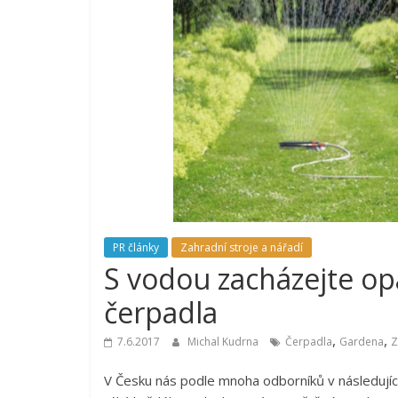
PR články
Zahradní stroje a nářadí
S vodou zacházejte o
čerpadla
,
,
7.6.2017
Michal Kudrna
Čerpadla
Gardena
Z
V Česku nás podle mnoha odborníků v následující