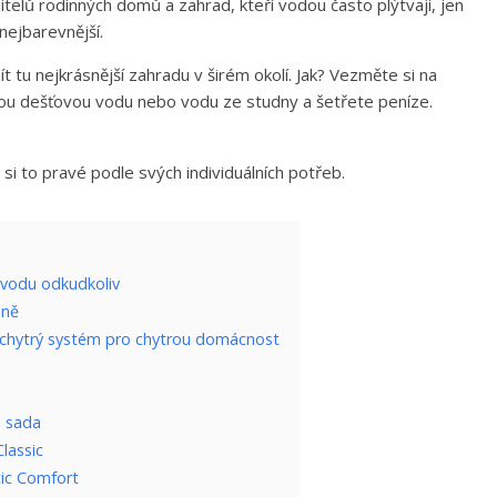
itelů rodinných domů a zahrad, kteří vodou často plýtvají, jen
 nejbarevnější.
t tu nejkrásnější zahradu v širém okolí. Jak? Vezměte si na
nou dešťovou vodu nebo vodu ze studny a šetřete peníze.
 si to pravé podle svých individuálních potřeb.
 vodu odkudkoliv
dně
chytrý systém pro chytrou domácnost
– sada
lassic
ic Comfort