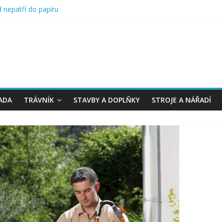
ad nepatří do papíru
žbu terasy
t zahradu na jaro
sevní kalendář
u v truhlíku
ADA
TRÁVNÍK
STAVBY A DOPLŇKY
STROJE A NÁŘADÍ