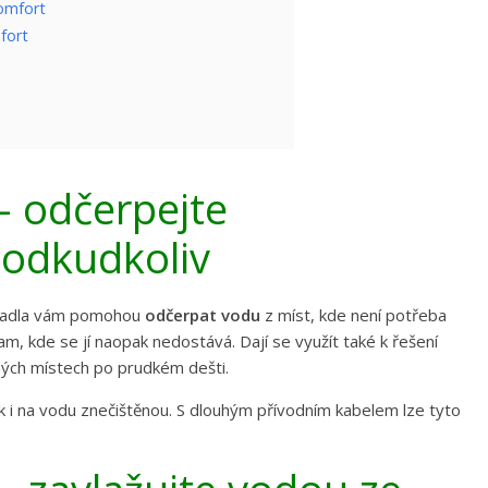
omfort
fort
– odčerpejte
odkudkoliv
rpadla vám pomohou
odčerpat vodu
z míst, kde není potřeba
am, kde se jí naopak nedostává. Dají se využít také k řešení
ných místech po prudkém dešti.
ak i na vodu znečištěnou. S dlouhým přívodním kabelem lze tyto