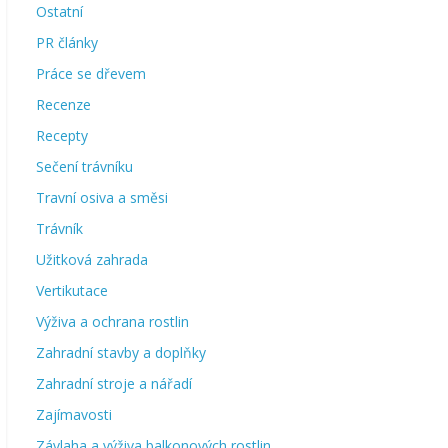
Ostatní
PR články
Práce se dřevem
Recenze
Recepty
Sečení trávníku
Travní osiva a směsi
Trávník
Užitková zahrada
Vertikutace
Výživa a ochrana rostlin
Zahradní stavby a doplňky
Zahradní stroje a nářadí
Zajímavosti
Závlaha a výživa balkonových rostlin