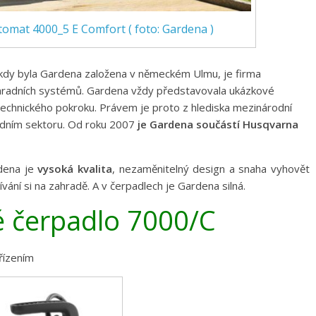
omat 4000_5 E Comfort ( foto: Gardena )
kdy byla Gardena založena v německém Ulmu, je firma
ahradních systémů. Gardena vždy představovala ukázkové
technického pokroku. Právem je proto z hlediska mezinárodní
adním sektoru
. Od roku 2007
je Gardena součástí Husqvarna
dena je
vysoká kvalita
, nezaměnitelný design a snaha vyhovět
vání si na zahradě. A v čerpadlech je Gardena silná.
čerpadlo 7000/C
řízením