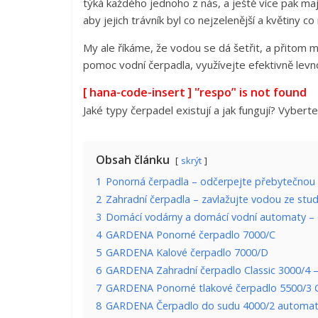
týká každého jednoho z nás, a ještě více pak maj
aby jejich trávník byl co nejzelenější a květiny co
My ale říkáme, že vodou se dá šetřit, a přitom mí
pomoc vodní čerpadla, využívejte efektivně lev
[ hana-code-insert ] '’respo’' is not found
Jaké typy čerpadel existují a jak fungují? Vyberte
Obsah článku
skrýt
1
Ponorná čerpadla – odčerpejte přebytečnou
2
Zahradní čerpadla – zavlažujte vodou ze stu
3
Domácí vodárny a domácí vodní automaty – 
4
GARDENA Ponorné čerpadlo 7000/C
5
GARDENA Kalové čerpadlo 7000/D
6
GARDENA Zahradní čerpadlo Classic 3000/4 
7
GARDENA Ponorné tlakové čerpadlo 5500/3 C
8
GARDENA Čerpadlo do sudu 4000/2 automat